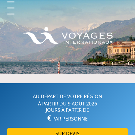
Circuits et Séjours en France, 
AU DÉPART DE VOTRE RÉGION
À PARTIR DU 9 AOÛT 2026
JOURS À PARTIR DE
€
PAR PERSONNE
SUR DEVIS