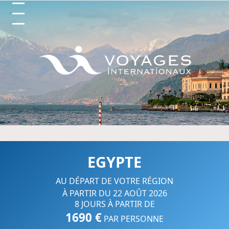
Circuits et Séjours en France, 
EGYPTE
AU DÉPART DE VOTRE RÉGION
À PARTIR DU 22 AOÛT 2026
8 JOURS À PARTIR DE
1690 €
PAR PERSONNE