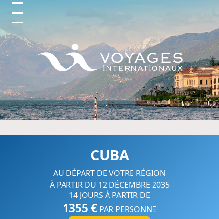
Circuits et Séjours en France, 
CUBA
AU DÉPART DE VOTRE RÉGION
À PARTIR DU 12 DÉCEMBRE 2035
14 JOURS À PARTIR DE
1355 €
PAR PERSONNE