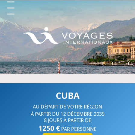
Circuits et Séjours en France, 
CUBA
AU DÉPART DE VOTRE RÉGION
À PARTIR DU 12 DÉCEMBRE 2035
8 JOURS À PARTIR DE
1250 €
PAR PERSONNE