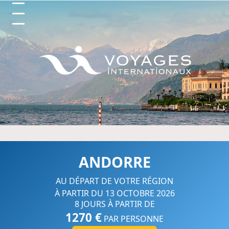
Circuits et Séjours en France, 
ANDORRE
AU DÉPART DE VOTRE RÉGION
À PARTIR DU 13 OCTOBRE 2026
8 JOURS À PARTIR DE
1270 €
PAR PERSONNE