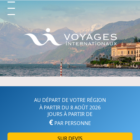
Circuits et Séjours en France, 
AU DÉPART DE VOTRE RÉGION
À PARTIR DU 8 AOÛT 2026
JOURS À PARTIR DE
€
PAR PERSONNE
SUR DEVIS