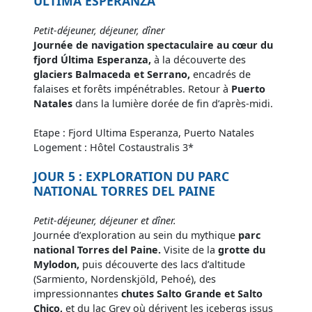
ULTIMA ESPERANZA
Petit-déjeuner, déjeuner, dîner
Journée de navigation spectaculaire au cœur du
fjord Última Esperanza,
à la découverte des
glaciers Balmaceda et Serrano,
encadrés de
falaises et forêts impénétrables. Retour à
Puerto
Natales
dans la lumière dorée de fin d’après-midi.
Etape : Fjord Ultima Esperanza, Puerto Natales
Logement : Hôtel Costaustralis 3*
JOUR 5 : EXPLORATION DU PARC
NATIONAL TORRES DEL PAINE
Petit-déjeuner, déjeuner et dîner.
Journée d’exploration au sein du mythique
parc
national Torres del Paine.
Visite de la
grotte du
Mylodon,
puis découverte des lacs d’altitude
(Sarmiento, Nordenskjöld, Pehoé), des
impressionnantes
chutes Salto Grande et Salto
Chico,
et du lac Grey où dérivent les icebergs issus