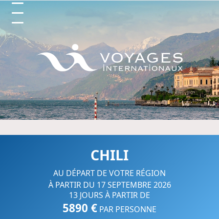
Circuits et Séjours en France, 
CHILI
AU DÉPART DE VOTRE RÉGION
À PARTIR DU 17 SEPTEMBRE 2026
13 JOURS À PARTIR DE
5890 €
PAR PERSONNE