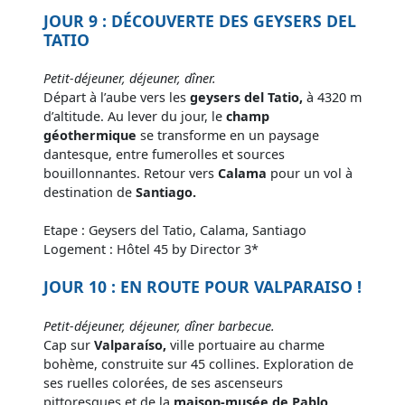
JOUR 9 : DÉCOUVERTE DES GEYSERS DEL
TATIO
Petit-déjeuner, déjeuner, dîner.
Départ à l’aube vers les
geysers del Tatio,
à 4320 m
d’altitude. Au lever du jour, le
champ
géothermique
se transforme en un paysage
dantesque, entre fumerolles et sources
bouillonnantes. Retour vers
Calama
pour un vol à
destination de
Santiago.
Etape : Geysers del Tatio, Calama, Santiago
Logement : Hôtel 45 by Director 3*
JOUR 10 : EN ROUTE POUR VALPARAISO !
Petit-déjeuner, déjeuner, dîner barbecue.
Cap sur
Valparaíso,
ville portuaire au charme
bohème, construite sur 45 collines. Exploration de
ses ruelles colorées, de ses ascenseurs
pittoresques et de la
maison-musée de Pablo