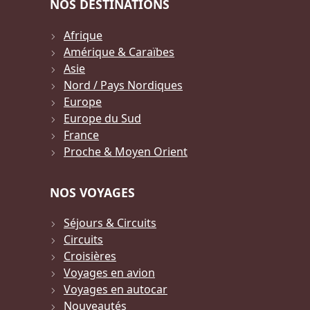
NOS DESTINATIONS
Afrique
Amérique & Caraïbes
Asie
Nord / Pays Nordiques
Europe
Europe du Sud
France
Proche & Moyen Orient
NOS VOYAGES
Séjours & Circuits
Circuits
Croisières
Voyages en avion
Voyages en autocar
Nouveautés