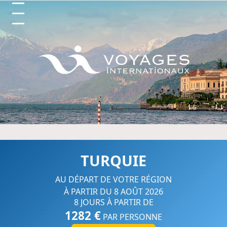
Circuits et Séjours en France, 
TURQUIE
AU DÉPART DE VOTRE RÉGION
À PARTIR DU 8 AOÛT 2026
8 JOURS À PARTIR DE
1282 €
PAR PERSONNE