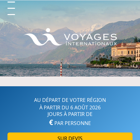
Circuits et Séjours en France, 
AU DÉPART DE VOTRE RÉGION
À PARTIR DU 6 AOÛT 2026
JOURS À PARTIR DE
€
PAR PERSONNE
SUR DEVIS