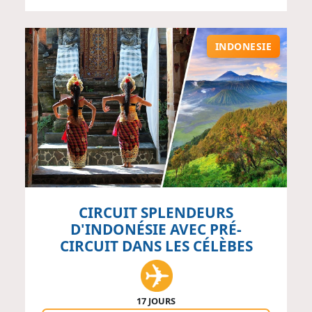
INDONESIE
CIRCUIT SPLENDEURS
D'INDONÉSIE AVEC PRÉ-
CIRCUIT DANS LES CÉLÈBES
17 JOURS