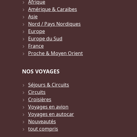
Afrique
Amérique & Caraïbes
Asie
Nord / Pays Nordiques
Europe
Europe du Sud
France
Proche & Moyen Orient
NOS VOYAGES
Séjours & Circuits
Circuits
Croisières
Voyages en avion
Voyages en autocar
Nouveautés
tout compris