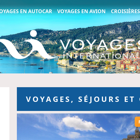
France, Voyages Internat
OYAGES EN AUTOCAR
VOYAGES EN AVION
CROISIÈRES
VOYAGES, SÉJOURS ET