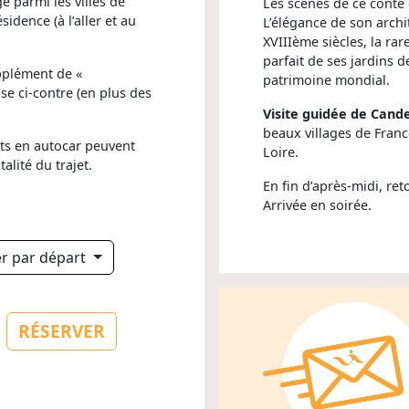
e parmi les villes de
Les scènes de ce conte 
idence (à l’aller et au
L’élégance de son arch
XVIIIème siècles, la ra
parfait de ses jardins 
upplément de «
patrimoine mondial.
e ci-contre (en plus des
Visite guidée de Cand
beaux villages de France
rts en autocar peuvent
Loire.
alité du trajet.
En fin d’après-midi, re
Arrivée en soirée.
rer par départ
RÉSERVER