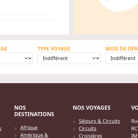
AGE
TYPE VOYAGE
MOIS DE DÉP
NOS
NOS VOYAGES
V
DESTINATIONS
Séjours & Circuits
Ru
Afrique
s
Circuits
RC
Amérique &
Croisières
IM