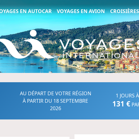
Voyages Internationaux
OYAGES EN AUTOCAR
VOYAGES EN AVION
CROISIÈRES
AU DÉPART DE VOTRE RÉGION
1 JOURS À
À PARTIR DU 18 SEPTEMBRE
131 €
PA
2026