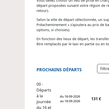
Vous devez choisir un lieu de prise en charg
départ proposées suivant votre région de rés
retour).
Selon la ville de départ sélectionnée, un s
Préacheminement » s’ajoutera au prix de bas
options, si choisies).
En fonction des lieux de départ, les transfe
être remplacés par le taxi en partie ou en tot
Filt
PROCHAINS DÉPARTS
00 -
Départs
à la
du 18-09-2026
131 €
au 18-09-2026
journée
du 16 et