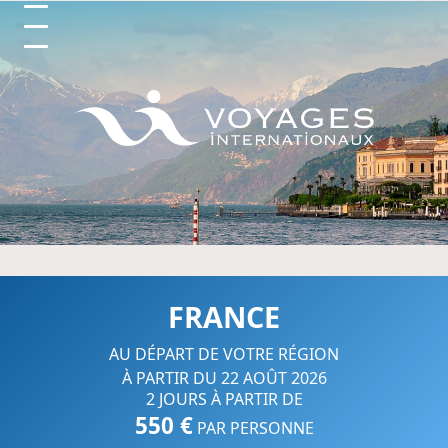
Circuits et Séjours en France, 
FRANCE
AU DÉPART DE VOTRE RÉGION
À PARTIR DU 22 AOÛT 2026
2 JOURS À PARTIR DE
550 €
PAR PERSONNE