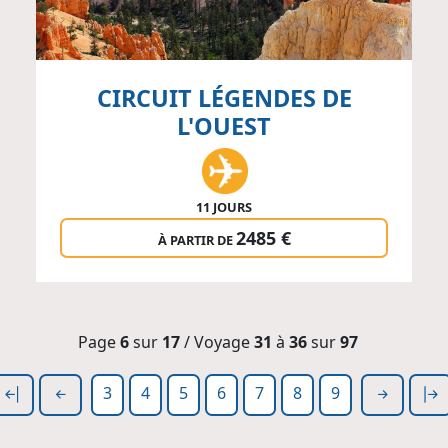
CIRCUIT LÉGENDES DE
L'OUEST
11 JOURS
2485 €
À PARTIR DE
Page
6
sur
17
/ Voyage
31
à
36
sur
97
3
4
5
6
7
8
9